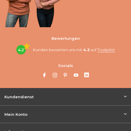
Bewertungen
4.2
Kunden bewerten uns mit
4.2
auf
Trustpilot
Socials
Kundendienst
Mein Konto