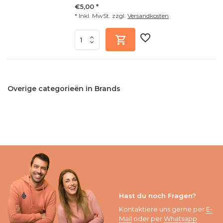
€5,00 *
* Inkl. MwSt. zzgl.
Versandkosten
Overige categorieën in Brands
Hast du noch Fragen?
Kontaktiere uns gerne per
E-
Mail
oder per
Whatsapp