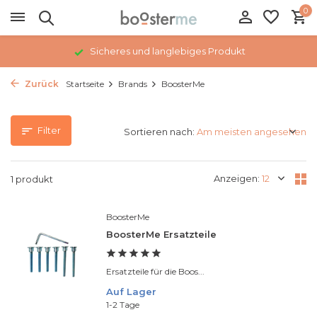
0
Sicheres und langlebiges Produkt
Zurück
Startseite
Brands
BoosterMe
Filter
Sortieren nach:
Anzeigen:
1 produkt
BoosterMe
BoosterMe Ersatzteile
Ersatzteile für die Boos...
Auf Lager
1-2 Tage