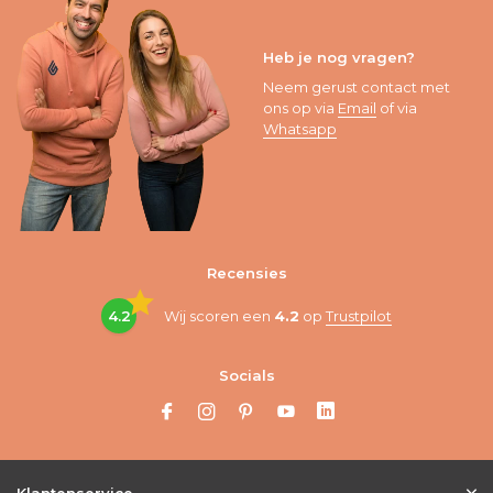
Heb je nog vragen?
Neem gerust contact met
ons op via
Email
of via
Whatsapp
Recensies
4.2
Wij scoren een
4.2
op
Trustpilot
Socials