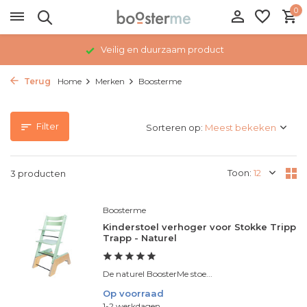
0
Veilig en duurzaam product
Terug
Home
Merken
Boosterme
Filter
Sorteren op:
Toon:
3 producten
Boosterme
Kinderstoel verhoger voor Stokke Tripp
Trapp - Naturel
De naturel BoosterMe stoe...
Op voorraad
1-2 werkdagen