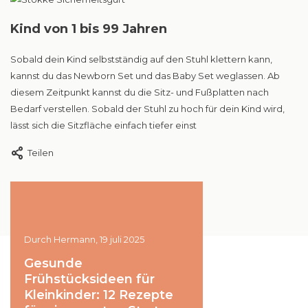
Kind von 1 bis 99 Jahren
Sobald dein Kind selbstständig auf den Stuhl klettern kann,
kannst du das Newborn Set und das Baby Set weglassen. Ab
diesem Zeitpunkt kannst du die Sitz- und Fußplatten nach
Bedarf verstellen. Sobald der Stuhl zu hoch für dein Kind wird,
lässt sich die Sitzfläche einfach tiefer einst
Teilen
Durch Hermann, 19 juli 2025
Durch Max, 27 mai 2025
 10
Gesunde
Checkliste Wickel
tag
Frühstücksideen für
Was muss mit?
Kleinkinder: 12 Rezepte
Lesen Sie mehr