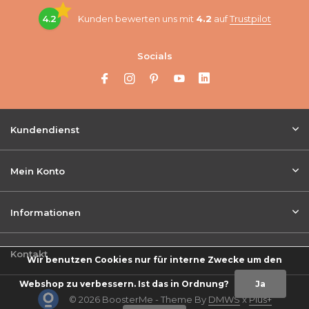
4.2
Kunden bewerten uns mit
4.2
auf
Trustpilot
Socials
Kundendienst
Mein Konto
Informationen
Kontakt
Wir benutzen Cookies nur für interne Zwecke um den
Webshop zu verbessern. Ist das in Ordnung?
Ja
© 2026 BoosterMe - Theme By
DMWS
x
Plus+